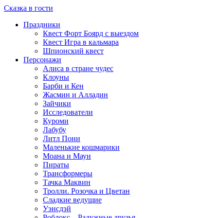
Сказка в гости
Праздники
Квест Форт Боярд с выездом
Квест Игра в кальмара
Шпионский квест
Персонажи
Алиса в стране чудес
Клоуны
Барби и Кен
Жасмин и Алладин
Зайчики
Исследователи
Куроми
Лабубу
Литл Пони
Маленькие кошмарики
Моана и Мауи
Пираты
Трансформеры
Тачка Маквин
Тролли. Розочка и Цветан
Сладкие ведущие
Уэнсдэй
Роблокс – Радужные друзья