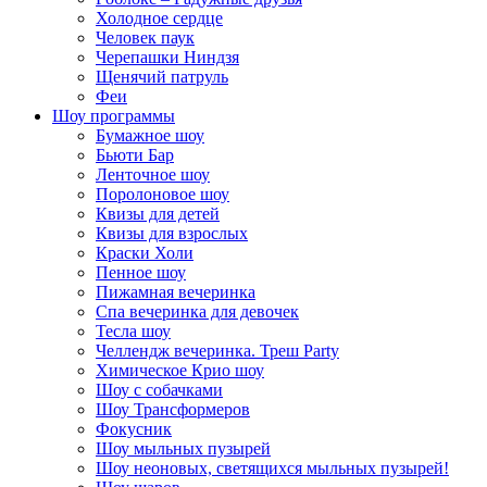
Холодное сердце
Человек паук
Черепашки Ниндзя
Щенячий патруль
Феи
Шоу программы
Бумажное шоу
Бьюти Бар
Ленточное шоу
Поролоновое шоу
Квизы для детей
Квизы для взрослых
Краски Холи
Пенное шоу
Пижамная вечеринка
Спа вечеринка для девочек
Тесла шоу
Челлендж вечеринка. Треш Party
Химическое Крио шоу
Шоу с собачками
Шоу Трансформеров
Фокусник
Шоу мыльных пузырей
Шоу неоновых, светящихся мыльных пузырей!