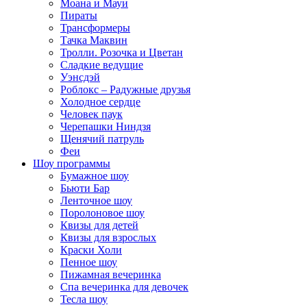
Моана и Мауи
Пираты
Трансформеры
Тачка Маквин
Тролли. Розочка и Цветан
Сладкие ведущие
Уэнсдэй
Роблокс – Радужные друзья
Холодное сердце
Человек паук
Черепашки Ниндзя
Щенячий патруль
Феи
Шоу программы
Бумажное шоу
Бьюти Бар
Ленточное шоу
Поролоновое шоу
Квизы для детей
Квизы для взрослых
Краски Холи
Пенное шоу
Пижамная вечеринка
Спа вечеринка для девочек
Тесла шоу