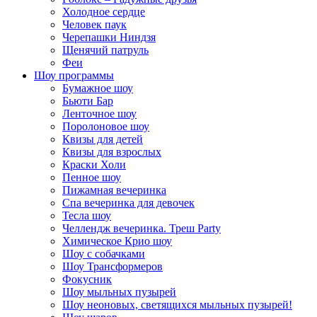
Холодное сердце
Человек паук
Черепашки Ниндзя
Щенячий патруль
Феи
Шоу программы
Бумажное шоу
Бьюти Бар
Ленточное шоу
Поролоновое шоу
Квизы для детей
Квизы для взрослых
Краски Холи
Пенное шоу
Пижамная вечеринка
Спа вечеринка для девочек
Тесла шоу
Челлендж вечеринка. Треш Party
Химическое Крио шоу
Шоу с собачками
Шоу Трансформеров
Фокусник
Шоу мыльных пузырей
Шоу неоновых, светящихся мыльных пузырей!