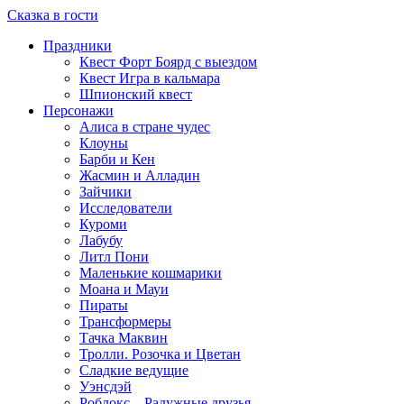
Сказка в гости
Праздники
Квест Форт Боярд с выездом
Квест Игра в кальмара
Шпионский квест
Персонажи
Алиса в стране чудес
Клоуны
Барби и Кен
Жасмин и Алладин
Зайчики
Исследователи
Куроми
Лабубу
Литл Пони
Маленькие кошмарики
Моана и Мауи
Пираты
Трансформеры
Тачка Маквин
Тролли. Розочка и Цветан
Сладкие ведущие
Уэнсдэй
Роблокс – Радужные друзья