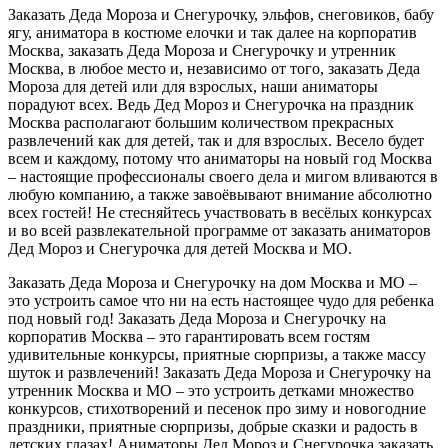
Заказать Деда Мороза и Снегурочку, эльфов, снеговиков, бабу
ягу, аниматора в костюме елочки и так далее на корпоратив
Москва, заказать Деда Мороза и Снегурочку и утренник
Москва, в любое место и, независимо от того, заказать Деда
Мороза для детей или для взрослых, наши аниматоры
порадуют всех. Ведь Дед Мороз и Снегурочка на праздник
Москва располагают большим количеством прекрасных
развлечений как для детей, так и для взрослых. Весело будет
всем и каждому, потому что аниматоры на новый год Москва
– настоящие профессионалы своего дела и мигом вливаются в
любую компанию, а также завоёвывают внимание абсолютно
всех гостей! Не стесняйтесь участвовать в весёлых конкурсах
и во всей развлекательной программе от заказать аниматоров
Дед Мороз и Снегурочка для детей Москва и МО.
Заказать Деда Мороза и Снегурочку на дом Москва и МО –
это устроить самое что ни на есть настоящее чудо для ребенка
под новый год! Заказать Деда Мороза и Снегурочку на
корпоратив Москва – это гарантировать всем гостям
удивительные конкурсы, приятные сюрпризы, а также массу
шуток и развлечений! Заказать Деда Мороза и Снегурочку на
утренник Москва и МО – это устроить детками множество
конкурсов, стихотворений и песенок про зиму и новогодние
праздники, приятные сюрпризы, добрые сказки и радость в
детских глазах! Аниматоры Дед Мороз и Снегурочка заказать