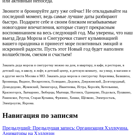
или активный непоседа.
Звоните и бронируйте дату уже сейчас! Не откладывайте на
последний момент, ведь самые лучшие даты разбирают
быстро. Подарите себе и своим близким незабываемые
новогодние впечатления, которые станут прекрасным
воспоминанием на весь следующий год. Мы уверены, что наш
выезд Деда Мороза и Снегурочки станет кульминацией
вашего праздника и принесет море позитивных эмоций и
искренней радости. Пусть этот Новый год будет наполнен
волшебством, смехом и счастьем!
Заказать деда мороза и снегурочку можно на дом, в квартиру, в кафе, в ресторан, в
детский сад, в школу, в лофт, в детский центр, в детскую комнату, на улицу, в магазин и
в другие места Москва и МО. Заказать деда мороза и снегурочку Апрелевка, Балашиха,
Бронницы, Видное, Воскресенск, Голицыно, Дедовск, Дзержинский, Долгопрудный,
Домодедово, Жуковский, Звенигород, Ивантеевка, Истра, Королёв, Котельники,
Красногорск, Лыткарино, Люберцы, Мытищи, Ногинск, Одинцово, Подольск, Пушкино,
Раменское, Реутов, Старая Купавна, Фрязино, Химки, Щёлково, Электросталь,
Электроугли, Яхрома.
Навигация по записям
Предыдущий:
Предыдущая запись:
Организация Хэллоуина.
Аниматоры на Хэллоуин