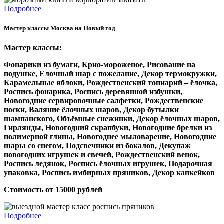
Подробнее
Мастер классы Москва на Новый год
Мастер классы:
Фонарики из бумаги,
Крио-мороженое,
Рисование на
подушке,
Елочный шар с пожелание,
Декор термокружки,
Карамельные яблоки,
Рождественский топиарий – ёлочка,
Роспись фонарика,
Роспись деревянной избушки,
Новогодние сервировочные салфетки,
Рождественские
носки,
Валяние ёлочных шаров,
Декор бутылки
шампанского,
Объёмные снежинки,
Декор ёлочных шаров,
Гирлянды,
Новогодний скрапбуки,
Новогодние брелки из
полимерной глины,
Новогоднее мыловарение,
Новогодние
шары со снегом,
Подсвечники из бокалов,
Декупаж
новогодних игрушек и свечей,
Рождественский венок,
Роспись ледянок,
Роспись ёлочных игрушек,
Подарочная
упаковка,
Роспись имбирных пряников,
Декор капкейков
Стоимость от 15000 рублей
Подробнее