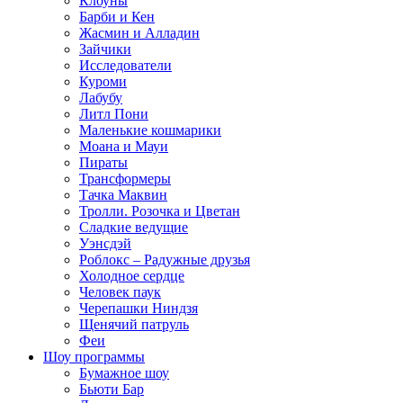
Клоуны
Барби и Кен
Жасмин и Алладин
Зайчики
Исследователи
Куроми
Лабубу
Литл Пони
Маленькие кошмарики
Моана и Мауи
Пираты
Трансформеры
Тачка Маквин
Тролли. Розочка и Цветан
Сладкие ведущие
Уэнсдэй
Роблокс – Радужные друзья
Холодное сердце
Человек паук
Черепашки Ниндзя
Щенячий патруль
Феи
Шоу программы
Бумажное шоу
Бьюти Бар