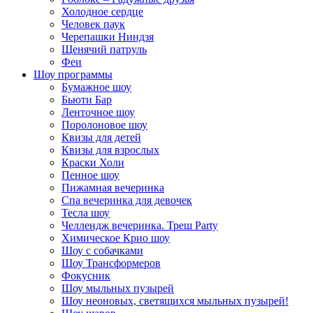
Холодное сердце
Человек паук
Черепашки Ниндзя
Щенячий патруль
Феи
Шоу программы
Бумажное шоу
Бьюти Бар
Ленточное шоу
Поролоновое шоу
Квизы для детей
Квизы для взрослых
Краски Холи
Пенное шоу
Пижамная вечеринка
Спа вечеринка для девочек
Тесла шоу
Челлендж вечеринка. Треш Party
Химическое Крио шоу
Шоу с собачками
Шоу Трансформеров
Фокусник
Шоу мыльных пузырей
Шоу неоновых, светящихся мыльных пузырей!