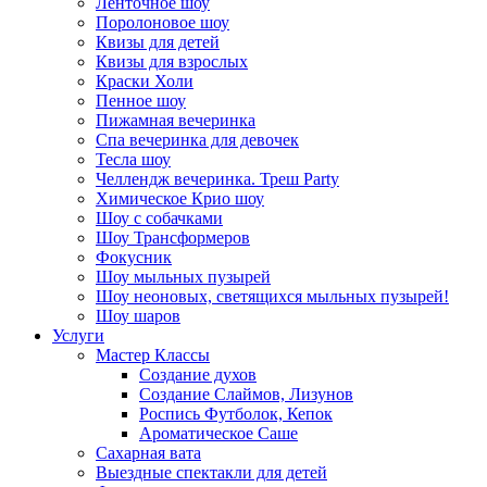
Ленточное шоу
Поролоновое шоу
Квизы для детей
Квизы для взрослых
Краски Холи
Пенное шоу
Пижамная вечеринка
Спа вечеринка для девочек
Тесла шоу
Челлендж вечеринка. Треш Party
Химическое Крио шоу
Шоу с собачками
Шоу Трансформеров
Фокусник
Шоу мыльных пузырей
Шоу неоновых, светящихся мыльных пузырей!
Шоу шаров
Услуги
Мастер Классы
Создание духов
Создание Слаймов, Лизунов
Роспись Футболок, Кепок
Ароматическое Саше
Сахарная вата
Выездные спектакли для детей