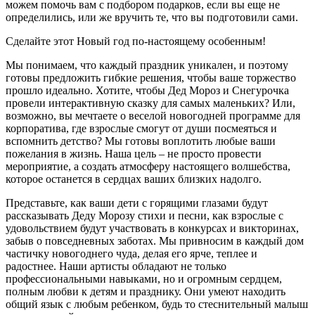
можем помочь вам с подбором подарков, если вы еще не
определились, или же вручить те, что вы подготовили сами.
Сделайте этот Новый год по-настоящему особенным!
Мы понимаем, что каждый праздник уникален, и поэтому
готовы предложить гибкие решения, чтобы ваше торжество
прошло идеально. Хотите, чтобы Дед Мороз и Снегурочка
провели интерактивную сказку для самых маленьких? Или,
возможно, вы мечтаете о веселой новогодней программе для
корпоратива, где взрослые смогут от души посмеяться и
вспомнить детство? Мы готовы воплотить любые ваши
пожелания в жизнь. Наша цель – не просто провести
мероприятие, а создать атмосферу настоящего волшебства,
которое останется в сердцах ваших близких надолго.
Представьте, как ваши дети с горящими глазами будут
рассказывать Деду Морозу стихи и песни, как взрослые с
удовольствием будут участвовать в конкурсах и викторинах,
забыв о повседневных заботах. Мы привносим в каждый дом
частичку новогоднего чуда, делая его ярче, теплее и
радостнее. Наши артисты обладают не только
профессиональными навыками, но и огромным сердцем,
полным любви к детям и празднику. Они умеют находить
общий язык с любым ребенком, будь то стеснительный малыш