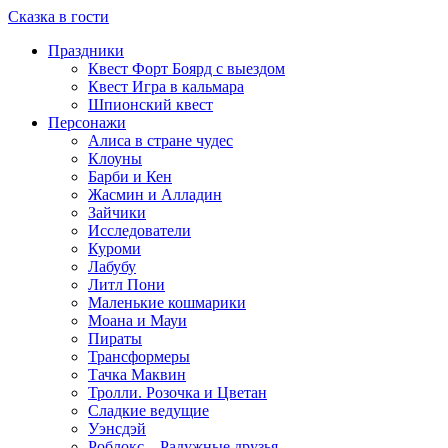
Сказка в гости
Праздники
Квест Форт Боярд с выездом
Квест Игра в кальмара
Шпионский квест
Персонажи
Алиса в стране чудес
Клоуны
Барби и Кен
Жасмин и Алладин
Зайчики
Исследователи
Куроми
Лабубу
Литл Пони
Маленькие кошмарики
Моана и Мауи
Пираты
Трансформеры
Тачка Маквин
Тролли. Розочка и Цветан
Сладкие ведущие
Уэнсдэй
Роблокс – Радужные друзья