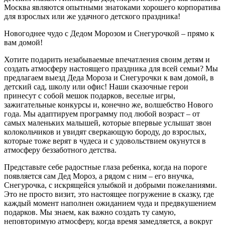
Москва являются опытными знатоками хорошего корпоратива
для взрослых или же удачного детского праздника!
Новогоднее чудо с Дедом Морозом и Снегурочкой – прямо к
вам домой!
Хотите подарить незабываемые впечатления своим детям и
создать атмосферу настоящего праздника для всей семьи? Мы
предлагаем выезд Деда Мороза и Снегурочки к вам домой, в
детский сад, школу или офис! Наши сказочные герои
принесут с собой мешок подарков, веселые игры,
зажигательные конкурсы и, конечно же, волшебство Нового
года. Мы адаптируем программу под любой возраст – от
самых маленьких малышей, которые впервые услышат звон
колокольчиков и увидят сверкающую бороду, до взрослых,
которые тоже верят в чудеса и с удовольствием окунутся в
атмосферу беззаботного детства.
Представьте себе радостные глаза ребенка, когда на пороге
появляется сам Дед Мороз, а рядом с ним – его внучка,
Снегурочка, с искрящейся улыбкой и добрыми пожеланиями.
Это не просто визит, это настоящее погружение в сказку, где
каждый момент наполнен ожиданием чуда и предвкушением
подарков. Мы знаем, как важно создать ту самую,
неповторимую атмосферу, когда время замедляется, а вокруг