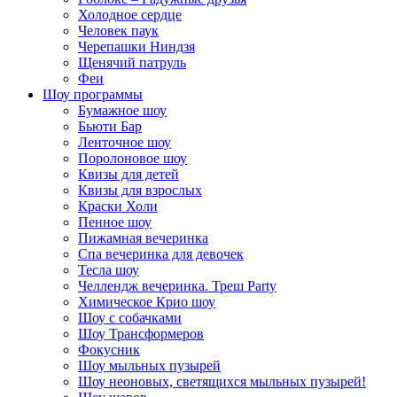
Холодное сердце
Человек паук
Черепашки Ниндзя
Щенячий патруль
Феи
Шоу программы
Бумажное шоу
Бьюти Бар
Ленточное шоу
Поролоновое шоу
Квизы для детей
Квизы для взрослых
Краски Холи
Пенное шоу
Пижамная вечеринка
Спа вечеринка для девочек
Тесла шоу
Челлендж вечеринка. Треш Party
Химическое Крио шоу
Шоу с собачками
Шоу Трансформеров
Фокусник
Шоу мыльных пузырей
Шоу неоновых, светящихся мыльных пузырей!