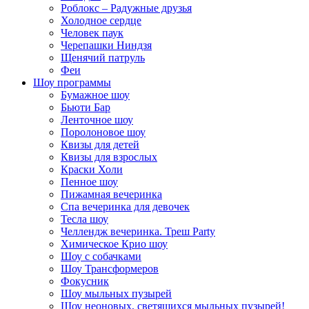
Роблокс – Радужные друзья
Холодное сердце
Человек паук
Черепашки Ниндзя
Щенячий патруль
Феи
Шоу программы
Бумажное шоу
Бьюти Бар
Ленточное шоу
Поролоновое шоу
Квизы для детей
Квизы для взрослых
Краски Холи
Пенное шоу
Пижамная вечеринка
Спа вечеринка для девочек
Тесла шоу
Челлендж вечеринка. Треш Party
Химическое Крио шоу
Шоу с собачками
Шоу Трансформеров
Фокусник
Шоу мыльных пузырей
Шоу неоновых, светящихся мыльных пузырей!