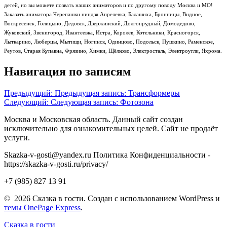
детей, но вы можете позвать наших аниматоров и по другому поводу Москва и МО!
Заказать аниматора Черепашки ниндзя Апрелевка, Балашиха, Бронницы, Видное,
Воскресенск, Голицыно, Дедовск, Дзержинский, Долгопрудный, Домодедово,
Жуковский, Звенигород, Ивантеевка, Истра, Королёв, Котельники, Красногорск,
Лыткарино, Люберцы, Мытищи, Ногинск, Одинцово, Подольск, Пушкино, Раменское,
Реутов, Старая Купавна, Фрязино, Химки, Щёлково, Электросталь, Электроугли, Яхрома.
Навигация по записям
Предыдущий:
Предыдущая запись:
Трансформеры
Следующий:
Следующая запись:
Фотозона
Москва и Московская область. Данный сайт создан
исключительно для ознакомительных целей. Сайт не продаёт
услуги.
Skazka-v-gosti@yandex.ru Политика Конфиденциальности -
https://skazka-v-gosti.ru/privacy/
+7 (985) 827 13 91
© 2026 Сказка в гости. Создан с использованием WordPress и
темы OnePage Express
.
Сказка в гости