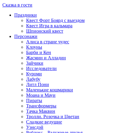
Сказка в гости
Праздники
Квест Форт Боярд с выездом
Квест Игра в кальмара
Шпионский квест
Персонажи
Алиса в стране чудес
Клоуны
Барби и Кен
Жасмин и Алладин
Зайчики
Исследователи
Куроми
Лабубу
Литл Пони
Маленькие кошмарики
Моана и Мауи
Пираты
Трансформеры
Тачка Маквин
Тролли. Розочка и Цветан
Сладкие ведущие
Уэнсдэй
Роблокс – Радужные друзья