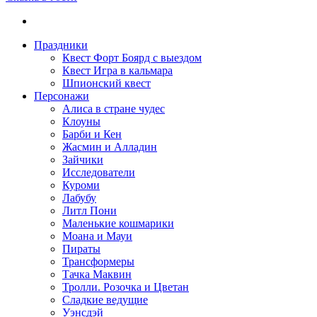
Праздники
Квест Форт Боярд с выездом
Квест Игра в кальмара
Шпионский квест
Персонажи
Алиса в стране чудес
Клоуны
Барби и Кен
Жасмин и Алладин
Зайчики
Исследователи
Куроми
Лабубу
Литл Пони
Маленькие кошмарики
Моана и Мауи
Пираты
Трансформеры
Тачка Маквин
Тролли. Розочка и Цветан
Сладкие ведущие
Уэнсдэй