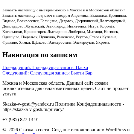
Заказать масленицу с выездом можно в Москве и в Московской области!
Заказать масленицу под ключ с выездом Апрелевка, Балашиха, Бронницы,
Видное, Воскресенск, Голицыно, Дедовск, Дзержинский, Долгопрудный,
Домодедово, Жуковский, Звенигород, Ивантеевка, Истра, Королёв,
Котельники, Красногорск, Лыткарино, Люберцы, Мытищи, Ногинск,
Одинцово, Подольск, Пушкино, Раменское, Реутов, Старая Купавна,
Фрязино, Химки, Щёлково, Электросталь, Электроугли, Яхрома.
Навигация по записям
Предыдущий:
Предыдущая запись:
Пасха
Следующий:
Следующая запись:
Бьюти Бар
Москва и Московская область. Данный сайт создан
исключительно для ознакомительных целей. Сайт не продаёт
услуги.
Skazka-v-gosti@yandex.ru Политика Конфиденциальности -
https://skazka-v-gosti.ru/privacy/
+7 (985) 827 13 91
© 2026 Сказка в гости. Создан с использованием WordPress и