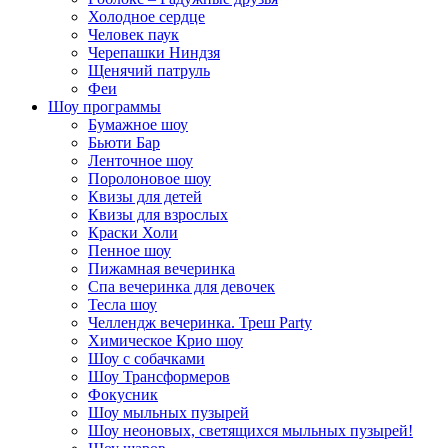
Холодное сердце
Человек паук
Черепашки Ниндзя
Щенячий патруль
Феи
Шоу программы
Бумажное шоу
Бьюти Бар
Ленточное шоу
Поролоновое шоу
Квизы для детей
Квизы для взрослых
Краски Холи
Пенное шоу
Пижамная вечеринка
Спа вечеринка для девочек
Тесла шоу
Челлендж вечеринка. Треш Party
Химическое Крио шоу
Шоу с собачками
Шоу Трансформеров
Фокусник
Шоу мыльных пузырей
Шоу неоновых, светящихся мыльных пузырей!