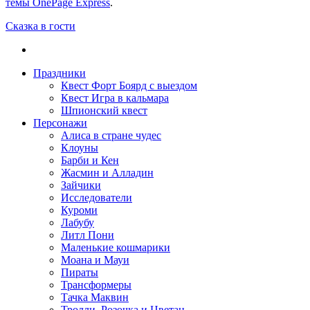
темы OnePage Express
.
Сказка в гости
Праздники
Квест Форт Боярд с выездом
Квест Игра в кальмара
Шпионский квест
Персонажи
Алиса в стране чудес
Клоуны
Барби и Кен
Жасмин и Алладин
Зайчики
Исследователи
Куроми
Лабубу
Литл Пони
Маленькие кошмарики
Моана и Мауи
Пираты
Трансформеры
Тачка Маквин
Тролли. Розочка и Цветан