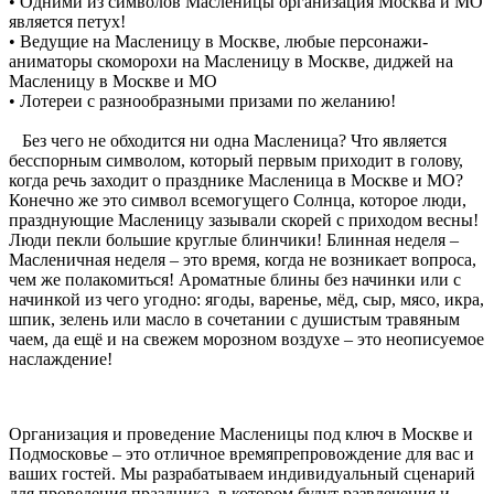
•
Одними из символов Масленицы организация Москва и МО
является петух!
•
Ведущие на Масленицу в Москве, любые персонажи-
аниматоры скоморохи на Масленицу в Москве,
диджей
на
Масленицу в Москве и МО
•
Лотереи с разнообразными призами по желанию!
Без чего не обходится ни одна Масленица? Что явл
я
ется
бесспорным символом, который первым приходит в голову,
когда речь заходит о празднике Масленица в Москве
и МО
?
Конечно же это символ всемогущего Солнца, которое люди,
празднующие Масленицу зазывали скорей с приходом весны!
Люди пекли большие круглые блинчики! Блинная неделя –
Масленичная неделя – это время, когда не возникает вопроса,
чем же полакомиться! Ароматные блины без начинки или с
начинкой из чего угодно: ягоды, варенье, мёд, сыр, мясо, икра,
шпик, зелень или масло в сочетании с душистым травяным
чаем, да ещё и на свежем морозном воздухе – это неописуемое
наслаждение!
Организация и проведение Масленицы под ключ в Москве и
Подмосковье – это отличное времяпрепровождение для вас и
ваших гостей. Мы разрабатываем индивидуальный сценарий
для проведения праздника, в котором будут развлечения и