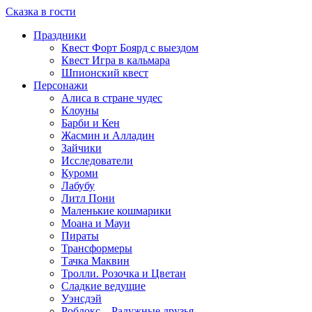
Сказка в гости
Праздники
Квест Форт Боярд с выездом
Квест Игра в кальмара
Шпионский квест
Персонажи
Алиса в стране чудес
Клоуны
Барби и Кен
Жасмин и Алладин
Зайчики
Исследователи
Куроми
Лабубу
Литл Пони
Маленькие кошмарики
Моана и Мауи
Пираты
Трансформеры
Тачка Маквин
Тролли. Розочка и Цветан
Сладкие ведущие
Уэнсдэй
Роблокс – Радужные друзья