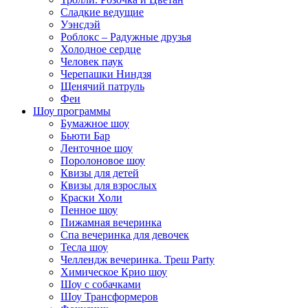
Сладкие ведущие
Уэнсдэй
Роблокс – Радужные друзья
Холодное сердце
Человек паук
Черепашки Ниндзя
Щенячий патруль
Феи
Шоу программы
Бумажное шоу
Бьюти Бар
Ленточное шоу
Поролоновое шоу
Квизы для детей
Квизы для взрослых
Краски Холи
Пенное шоу
Пижамная вечеринка
Спа вечеринка для девочек
Тесла шоу
Челлендж вечеринка. Треш Party
Химическое Крио шоу
Шоу с собачками
Шоу Трансформеров