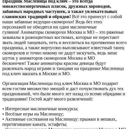
Праздник Масленица под ключ – это всегда
множество
энергичных
плясок,
дружных хороводов,
забавных народных частушек, а также увлекательных
славянских традиций и обрядов!
Всё это принесут с собой
наши забавные ведущие-скоморохи! Ведь без этих
персонажей не обходятся ни одни масленичные
гуляния!
Аниматоры скоморохи Москва и МО – это ряженые
зазывалы в разноцветных костюмах, которые не перестают
звать людей танцевать, петь и веселиться на протяжении всего
праздника, а также виртуозно выплясывают известный танец
скоморохов и точно никому не дадут заскучать
, ведь запас
шуток у аниматоров скоморохов Москва и МО
бесконечен
!
Также аниматоры красны девицы будут
ра
звлекать народ играми и танцами на празднике Масленица
под ключ заказать в Москве и МО.
Организация Масленицы под ключ Москва и МО подарит
всем гостям множество эмоций и даст почувствовать дух тех
празднований, что были много лет назад со всеми обрядами и
традициями!
Гостей ждёт много развлечений:
•
Интересные масленичные конкурсы;
•
Весёлые игры на Масленицу
;
•
Активные состязания на Масленицу: прыжки в мешках
,
перетягивание каната, эстафеты
;