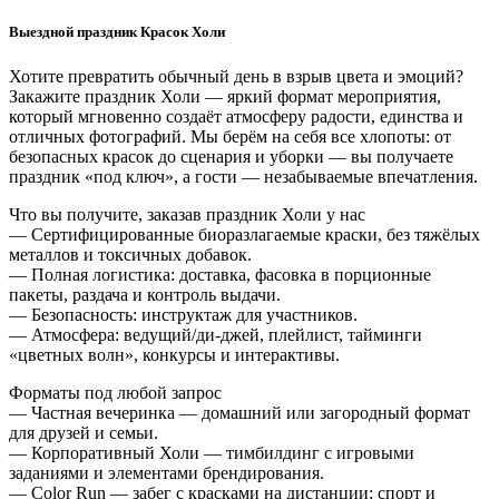
Выездной праздник Красок Холи
Хотите превратить обычный день в взрыв цвета и эмоций?
Закажите праздник Холи — яркий формат мероприятия,
который мгновенно создаёт атмосферу радости, единства и
отличных фотографий. Мы берём на себя все хлопоты: от
безопасных красок до сценария и уборки — вы получаете
праздник «под ключ», а гости — незабываемые впечатления.
Что вы получите, заказав праздник Холи у нас
— Сертифицированные биоразлагаемые краски, без тяжёлых
металлов и токсичных добавок.
— Полная логистика: доставка, фасовка в порционные
пакеты, раздача и контроль выдачи.
— Безопасность: инструктаж для участников.
— Атмосфера: ведущий/ди-джей, плейлист, тайминги
«цветных волн», конкурсы и интерактивы.
Форматы под любой запрос
— Частная вечеринка — домашний или загородный формат
для друзей и семьи.
— Корпоративный Холи — тимбилдинг с игровыми
заданиями и элементами брендирования.
— Color Run — забег с красками на дистанции; спорт и