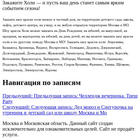
Закажите Холи — и пусть ваш день станет самым ярким
событием сезона!
Заказать шоу краски холи можно в частный дом, на территорию детского сада, школы,
лофта, детского центра, на улицу, и на любую открытую территорию Москва и МО.
Шоу красок Холи можно заказать на День Рождения, на юбилей, на выпускной, на
праздник, на корпоратив, на юбилей, на день детей, но вы можете заказать шоу красок
холи и по другому поводу Москва и МО! Заказать шоу красок холи Апрелевка,
Балашиха, Бронницы, Видное, Воскресенск, Голицыно, Дедовск, Дзержинский,
Долгопрудный, Домодедово, Жуковский, Звенигород, Ивантеевка, Истра, Королёв,
Котельники, Красногорск, Лыткарино, Люберцы, Мытищи, Ногинск, Одинцово,
Подольск, Пушкино, Раменское, Реутов, Старая Купавна, Фрязино, Химки, Щёлково,
Электросталь, Электроугли, Яхрома.
Навигация по записям
Предыдущий:
Предыдущая запись:
Челлендж вечеринка. Треш
Party
Следующий:
Следующая запись:
Дед мороз и Снегурочка на
утренник в детский сад или школу Москва и Мо
Москва и Московская область. Данный сайт создан
исключительно для ознакомительных целей. Сайт не продаёт
услуги.