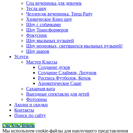
Спа вечеринка для девочек
Тесла шоу
Челлендж вечеринка. Треш Party
Химическое Крио шоу
Шоу с собачками
Шоу Трансформеров
Фокусник
Шоу мыльных пузырей
Шоу неоновых, светящихся мыльных пузырей!
Шоу шаров
Услуги
Мастер Классы
Создание духов
Создание Слаймов, Лизунов
Роспись Футболок, Кепок
Ароматическое Саше
Сахарная вата
Выездные спектакли для детей
Фотозоны
Акции и скидки
Контакты
Поиск по сайту
Call Now Button
Мы используем cookie-файлы для наилучшего представления