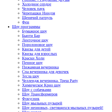
Холодное сердце
Человек паук
Черепашки Ниндзя
Щенячий патруль
Феи
Шоу программы
Бумажное шоу
Бьюти Бар
Ленточное шоу
Поролоновое шоу
Квизы для детей
Квизы для взрослых
Краски Холи
Пенное шоу
Пижамная вечеринка
Спа вечеринка для девочек
Тесла шоу
Челлендж вечеринка. Треш Party
Химическое Крио шоу
Шоу с собачками
Шоу Трансформеров
Фокусник
Шоу мыльных пузырей
Шоу неоновых, светящихся мыльных пузырей!