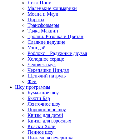
Литл Пони
Маленькие кошмарики
Моана и Мауи
Пираты
Трансформеры
Тачка Маквин
Тролли. Розочка и Цветан
Сладкие ведущие
Уэнсдэй
Роблокс – Радужные друзья
Холодное сердце
Человек паук
Черепашки Ниндзя
Щенячий патруль
Феи
Шоу программы
Бумажное шоу
Бьюти Бар
Ленточное шоу
Поролоновое шоу
Квизы для детей
Квизы для взрослых
Краски Холи
Пенное шоу
Пижамная вечеринка