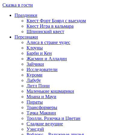
Сказка в гости
Праздники
Квест Форт Боярд с выездом
Квест Игра в кальмара
Шпионский квест
Персонажи
Алиса в стране чудес
Клоуны
Барби и Кен
Жасмин и Алладин
Зайчики
Исследователи
Куроми
Лабубу
Литл Пони
Маленькие кошмарики
Моана и Мауи
Пираты
Трансформеры
Тачка Маквин
Тролли. Розочка и Цветан
Сладкие ведущие
Уэнсдэй
Роблокс – Радужные друзья