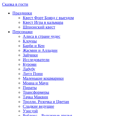
Сказка в гости
Праздники
Квест Форт Боярд с выездом
Квест Игра в кальмара
Шпионский квест
Персонажи
Алиса в стране чудес
Клоуны
Барби и Кен
Жасмин и Алладин
Зайчики
Исследователи
Куроми
Лабубу
Литл Пони
Маленькие кошмарики
Моана и Мауи
Пираты
Трансформеры
Тачка Маквин
Тролли. Розочка и Цветан
Сладкие ведущие
Уэнсдэй
Роблокс – Радужные друзья