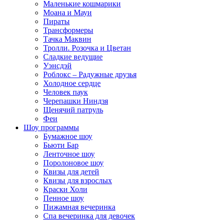
Маленькие кошмарики
Моана и Мауи
Пираты
Трансформеры
Тачка Маквин
Тролли. Розочка и Цветан
Сладкие ведущие
Уэнсдэй
Роблокс – Радужные друзья
Холодное сердце
Человек паук
Черепашки Ниндзя
Щенячий патруль
Феи
Шоу программы
Бумажное шоу
Бьюти Бар
Ленточное шоу
Поролоновое шоу
Квизы для детей
Квизы для взрослых
Краски Холи
Пенное шоу
Пижамная вечеринка
Спа вечеринка для девочек