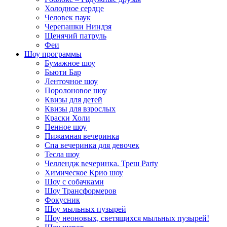
Холодное сердце
Человек паук
Черепашки Ниндзя
Щенячий патруль
Феи
Шоу программы
Бумажное шоу
Бьюти Бар
Ленточное шоу
Поролоновое шоу
Квизы для детей
Квизы для взрослых
Краски Холи
Пенное шоу
Пижамная вечеринка
Спа вечеринка для девочек
Тесла шоу
Челлендж вечеринка. Треш Party
Химическое Крио шоу
Шоу с собачками
Шоу Трансформеров
Фокусник
Шоу мыльных пузырей
Шоу неоновых, светящихся мыльных пузырей!