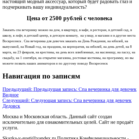
настоящий модный аксессуар, который будет радовать глаз и
подчеркивать вашу индивидуальность?
Цена от 2500 рублей с человека
Заказать спа вечеринку можно на дом, в квартиру, в кафе, в ресторан, в детский сад, в
школу, в лофт, в детский центр, в детскую комнату, на улицу, в магазин и в другие места
Воскресенск . Спа вечеринка для девочек заказать на День Рождения, на юбилей, на
выпускной, на Новый год, на праздник, на корпоратив, на юбилей, на день детей, на 8
марта, на 23 февраля, на крестины, на день всех влюбленных, на масленицу, на пасху, на
свадьбу, на 1 сентября, на открытие магазина, ростовые костюмы, на программу, но вы
можете позвать наших аниматоров и по другому поводу Воскресенск
Навигация по записям
Предыдущий:
Предыдущая запись:
Спа вечеринка для девочек
Видное
Следующий:
Следующая запись:
Спа вечеринка для девочек
Дедовск
Москва и Московская область. Данный сайт создан
исключительно для ознакомительных целей. Сайт не продаёт
услуги.
Skazka-v-gosti@yandex.ru Политика Конфиденциальности -