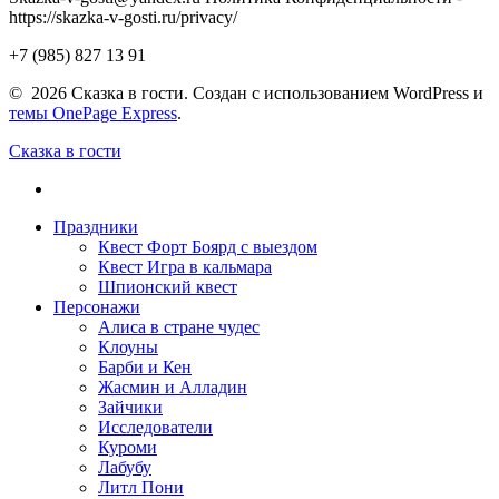
https://skazka-v-gosti.ru/privacy/
+7 (985) 827 13 91
© 2026 Сказка в гости. Создан с использованием WordPress и
темы OnePage Express
.
Сказка в гости
Праздники
Квест Форт Боярд с выездом
Квест Игра в кальмара
Шпионский квест
Персонажи
Алиса в стране чудес
Клоуны
Барби и Кен
Жасмин и Алладин
Зайчики
Исследователи
Куроми
Лабубу
Литл Пони