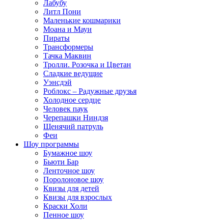
Лабубу
Литл Пони
Маленькие кошмарики
Моана и Мауи
Пираты
Трансформеры
Тачка Маквин
Тролли. Розочка и Цветан
Сладкие ведущие
Уэнсдэй
Роблокс – Радужные друзья
Холодное сердце
Человек паук
Черепашки Ниндзя
Щенячий патруль
Феи
Шоу программы
Бумажное шоу
Бьюти Бар
Ленточное шоу
Поролоновое шоу
Квизы для детей
Квизы для взрослых
Краски Холи
Пенное шоу