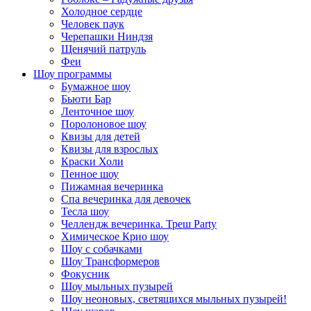
Холодное сердце
Человек паук
Черепашки Ниндзя
Щенячий патруль
Феи
Шоу программы
Бумажное шоу
Бьюти Бар
Ленточное шоу
Поролоновое шоу
Квизы для детей
Квизы для взрослых
Краски Холи
Пенное шоу
Пижамная вечеринка
Спа вечеринка для девочек
Тесла шоу
Челлендж вечеринка. Треш Party
Химическое Крио шоу
Шоу с собачками
Шоу Трансформеров
Фокусник
Шоу мыльных пузырей
Шоу неоновых, светящихся мыльных пузырей!