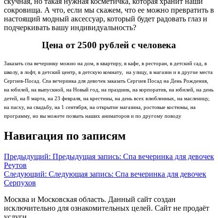
скучная, но такая нужная косметичка, которая хранит наши
сокровища. А что, если мы скажем, что ее можно превратить в
настоящий модный аксессуар, который будет радовать глаз и
подчеркивать вашу индивидуальность?
Цена от 2500 рублей с человека
Заказать спа вечеринку можно на дом, в квартиру, в кафе, в ресторан, в детский сад, в
школу, в лофт, в детский центр, в детскую комнату, на улицу, в магазин и в другие места
Сергиев-Посад. Спа вечеринка для девочек заказать Сергиев Посад на День Рождения,
на юбилей, на выпускной, на Новый год, на праздник, на корпоратив, на юбилей, на день
детей, на 8 марта, на 23 февраля, на крестины, на день всех влюбленных, на масленицу,
на пасху, на свадьбу, на 1 сентября, на открытие магазина, ростовые костюмы, на
программу, но вы можете позвать наших аниматоров и по другому поводу
Навигация по записям
Предыдущий:
Предыдущая запись:
Спа вечеринка для девочек
Реутов
Следующий:
Следующая запись:
Спа вечеринка для девочек
Серпухов
Москва и Московская область. Данный сайт создан
исключительно для ознакомительных целей. Сайт не продаёт
услуги.