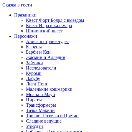
Сказка в гости
Праздники
Квест Форт Боярд с выездом
Квест Игра в кальмара
Шпионский квест
Персонажи
Алиса в стране чудес
Клоуны
Барби и Кен
Жасмин и Алладин
Зайчики
Исследователи
Куроми
Лабубу
Литл Пони
Маленькие кошмарики
Моана и Мауи
Пираты
Трансформеры
Тачка Маквин
Тролли. Розочка и Цветан
Сладкие ведущие
Уэнсдэй
Роблокс – Радужные друзья