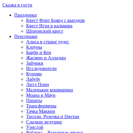
Сказка в гости
Праздники
Квест Форт Боярд с выездом
Квест Игра в кальмара
Шпионский квест
Персонажи
Алиса в стране чудес
Клоуны
Барби и Кен
Жасмин и Алладин
Зайчики
Исследователи
Куроми
Лабубу
Литл Пони
Маленькие кошмарики
Моана и Мауи
Пираты
Трансформеры
Тачка Маквин
Тролли. Розочка и Цветан
Сладкие ведущие
Уэнсдэй
Роблокс – Радужные друзья