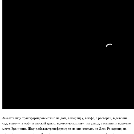
Заказать шоу трансформеров можно на дом, в квартиру, в кафе, в ресторан, в детский
сад, в школу, в лофт, в детский центр, в детскую комнату, на улицу, в магазин и в другие
места Бронницы. Шоу роботов трансформеров можно заказать на День Рождения, на