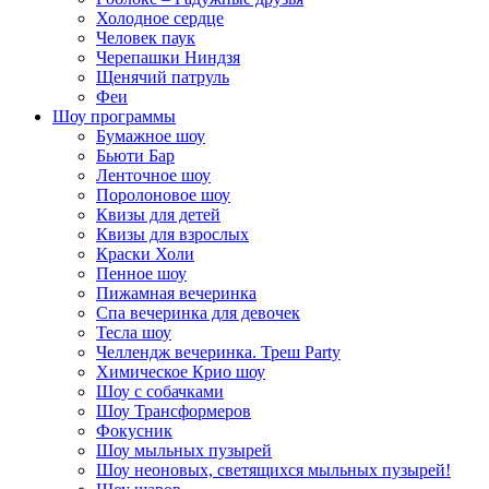
Холодное сердце
Человек паук
Черепашки Ниндзя
Щенячий патруль
Феи
Шоу программы
Бумажное шоу
Бьюти Бар
Ленточное шоу
Поролоновое шоу
Квизы для детей
Квизы для взрослых
Краски Холи
Пенное шоу
Пижамная вечеринка
Спа вечеринка для девочек
Тесла шоу
Челлендж вечеринка. Треш Party
Химическое Крио шоу
Шоу с собачками
Шоу Трансформеров
Фокусник
Шоу мыльных пузырей
Шоу неоновых, светящихся мыльных пузырей!