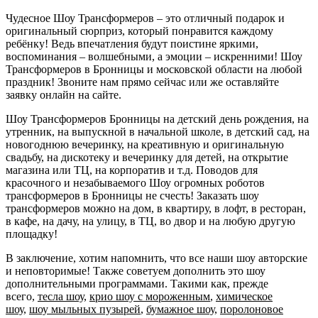
Чудесное Шоу Трансформеров – это отличный подарок и
оригинальный сюрприз, который понравится каждому
ребёнку! Ведь впечатления будут поистине яркими,
воспоминания – волшебными, а эмоции – искренними! Шоу
Трансформеров в Бронницы и московской области на любой
праздник! Звоните нам прямо сейчас или же оставляйте
заявку онлайн на сайте.
Шоу Трансформеров Бронницы на детский день рождения, на
утренник, на выпускной в начальной школе, в детский сад, на
новогоднюю вечеринку, на креативную и оригинальную
свадьбу, на дискотеку и вечеринку для детей, на открытие
магазина или ТЦ, на корпоратив и т.д. Поводов для
красочного и незабываемого Шоу огромных роботов
трансформеров в Бронницы не счесть! Заказать шоу
трансформеров можно на дом, в квартиру, в лофт, в ресторан,
в кафе, на дачу, на улицу, в ТЦ, во двор и на любую другую
площадку!
В заключение, хотим напомнить, что все наши шоу авторские
и неповторимые! Также советуем дополнить это шоу
дополнительными программами. Такими как, прежде
всего,
тесла шоу
,
крио шоу с мороженным
,
химическое
шоу
,
шоу мыльных пузырей
,
бумажное шоу
,
поролоновое