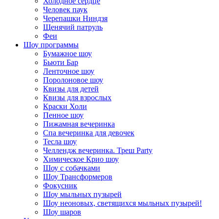
Холодное сердце
Человек паук
Черепашки Ниндзя
Щенячий патруль
Феи
Шоу программы
Бумажное шоу
Бьюти Бар
Ленточное шоу
Поролоновое шоу
Квизы для детей
Квизы для взрослых
Краски Холи
Пенное шоу
Пижамная вечеринка
Спа вечеринка для девочек
Тесла шоу
Челлендж вечеринка. Треш Party
Химическое Крио шоу
Шоу с собачками
Шоу Трансформеров
Фокусник
Шоу мыльных пузырей
Шоу неоновых, светящихся мыльных пузырей!
Шоу шаров