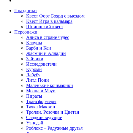
Праздники
Квест Форт Боярд с выездом
Квест Игра в кальмара
Шпионский квест
Персонажи
Алиса в стране чудес
Клоуны
Барби и Кен
Жасмин и Алладин
Зайчики
Исследователи
Куроми
Лабубу
Литл Пони
Маленькие кошмарики
Моана и Мауи
Пираты
Трансформеры
Тачка Маквин
Тролли. Розочка и Цветан
Сладкие ведущие
Уэнсдэй
Роблокс – Радужные друзья