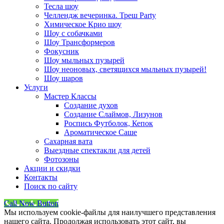
Тесла шоу
Челлендж вечеринка. Треш Party
Химическое Крио шоу
Шоу с собачками
Шоу Трансформеров
Фокусник
Шоу мыльных пузырей
Шоу неоновых, светящихся мыльных пузырей!
Шоу шаров
Услуги
Мастер Классы
Создание духов
Создание Слаймов, Лизунов
Роспись Футболок, Кепок
Ароматическое Саше
Сахарная вата
Выездные спектакли для детей
Фотозоны
Акции и скидки
Контакты
Поиск по сайту
Call Now Button
Мы используем cookie-файлы для наилучшего представления
нашего сайта. Продолжая использовать этот сайт, вы