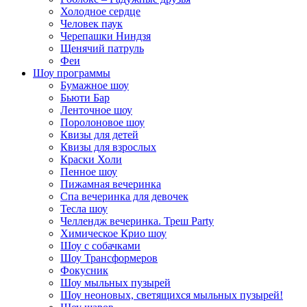
Холодное сердце
Человек паук
Черепашки Ниндзя
Щенячий патруль
Феи
Шоу программы
Бумажное шоу
Бьюти Бар
Ленточное шоу
Поролоновое шоу
Квизы для детей
Квизы для взрослых
Краски Холи
Пенное шоу
Пижамная вечеринка
Спа вечеринка для девочек
Тесла шоу
Челлендж вечеринка. Треш Party
Химическое Крио шоу
Шоу с собачками
Шоу Трансформеров
Фокусник
Шоу мыльных пузырей
Шоу неоновых, светящихся мыльных пузырей!