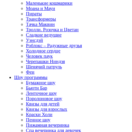
Маленькие кошмарики
Моана и Мауи
Пираты
Трансформеры
Тачка Маквин
Тролли. Розочка и Цветан
Сладкие ведущие
Уэнсдэй
Роблокс – Радужные друзья
Холодное сердце
Человек паук
Черепашки Ниндзя
Щенячий патруль
Феи
Шоу программы
Бумажное шоу
Бьюти Бар
Ленточное шоу
Поролоновое шоу
Квизы для детей
Квизы для взрослых
Краски Холи
Пенное шоу
Пижамная вечеринка
Спа вечеринка для девочек