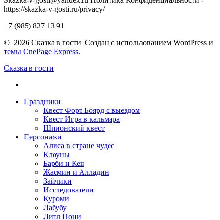
Skazka-v-gosti@yandex.ru Политика Конфиденциальности -
https://skazka-v-gosti.ru/privacy/
+7 (985) 827 13 91
© 2026 Сказка в гости. Создан с использованием WordPress и
темы OnePage Express
.
Сказка в гости
Праздники
Квест Форт Боярд с выездом
Квест Игра в кальмара
Шпионский квест
Персонажи
Алиса в стране чудес
Клоуны
Барби и Кен
Жасмин и Алладин
Зайчики
Исследователи
Куроми
Лабубу
Литл Пони