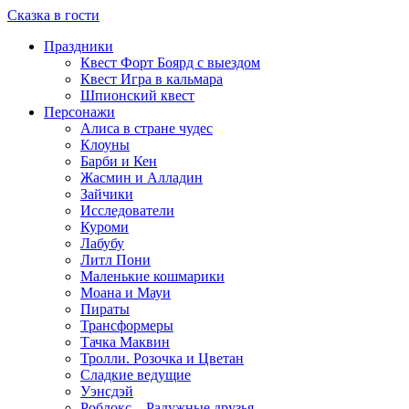
Сказка в гости
Праздники
Квест Форт Боярд с выездом
Квест Игра в кальмара
Шпионский квест
Персонажи
Алиса в стране чудес
Клоуны
Барби и Кен
Жасмин и Алладин
Зайчики
Исследователи
Куроми
Лабубу
Литл Пони
Маленькие кошмарики
Моана и Мауи
Пираты
Трансформеры
Тачка Маквин
Тролли. Розочка и Цветан
Сладкие ведущие
Уэнсдэй
Роблокс – Радужные друзья