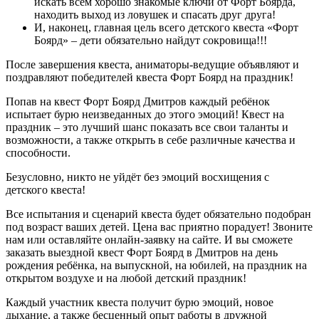
искать всем хорошо знакомые ключи от Форт Боярда,
находить выход из ловушек и спасать друг друга!
И, наконец, главная цель всего детского квеста «Форт
Боярд» – дети обязательно найдут сокровища!!!
После завершения квеста, аниматоры-ведущие объявляют и
поздравляют победителей квеста Форт Боярд на праздник!
Попав на квест Форт Боярд Дмитров каждый ребёнок
испытает бурю неизведанных до этого эмоций! Квест на
праздник – это лучший шанс показать все свои таланты и
возможности, а также открыть в себе различные качества и
способности.
Безусловно, никто не уйдёт без эмоций восхищения с
детского квеста!
Все испытания и сценарий квеста будет обязательно подобран
под возраст ваших детей. Цена вас приятно порадует! Звоните
нам или оставляйте онлайн-заявку на сайте. И вы сможете
заказать выездной квест Форт Боярд в Дмитров на день
рождения ребёнка, на выпускной, на юбилей, на праздник на
открытом воздухе и на любой детский праздник!
Каждый участник квеста получит бурю эмоций, новое
дыхание, а также бесценный опыт работы в дружной