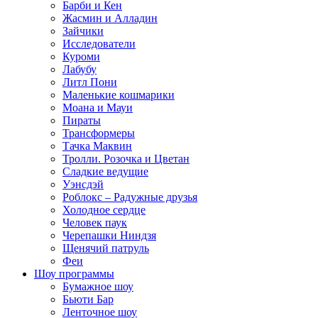
Барби и Кен
Жасмин и Алладин
Зайчики
Исследователи
Куроми
Лабубу
Литл Пони
Маленькие кошмарики
Моана и Мауи
Пираты
Трансформеры
Тачка Маквин
Тролли. Розочка и Цветан
Сладкие ведущие
Уэнсдэй
Роблокс – Радужные друзья
Холодное сердце
Человек паук
Черепашки Ниндзя
Щенячий патруль
Феи
Шоу программы
Бумажное шоу
Бьюти Бар
Ленточное шоу