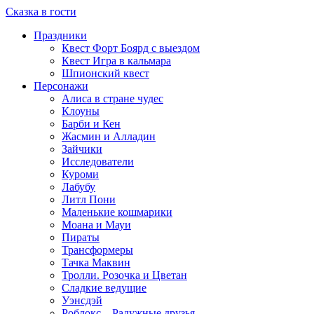
Сказка в гости
Праздники
Квест Форт Боярд с выездом
Квест Игра в кальмара
Шпионский квест
Персонажи
Алиса в стране чудес
Клоуны
Барби и Кен
Жасмин и Алладин
Зайчики
Исследователи
Куроми
Лабубу
Литл Пони
Маленькие кошмарики
Моана и Мауи
Пираты
Трансформеры
Тачка Маквин
Тролли. Розочка и Цветан
Сладкие ведущие
Уэнсдэй
Роблокс – Радужные друзья