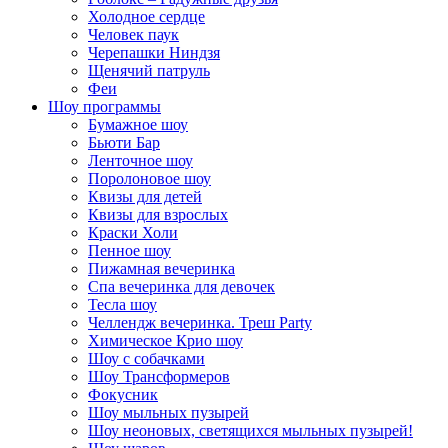
Холодное сердце
Человек паук
Черепашки Ниндзя
Щенячий патруль
Феи
Шоу программы
Бумажное шоу
Бьюти Бар
Ленточное шоу
Поролоновое шоу
Квизы для детей
Квизы для взрослых
Краски Холи
Пенное шоу
Пижамная вечеринка
Спа вечеринка для девочек
Тесла шоу
Челлендж вечеринка. Треш Party
Химическое Крио шоу
Шоу с собачками
Шоу Трансформеров
Фокусник
Шоу мыльных пузырей
Шоу неоновых, светящихся мыльных пузырей!