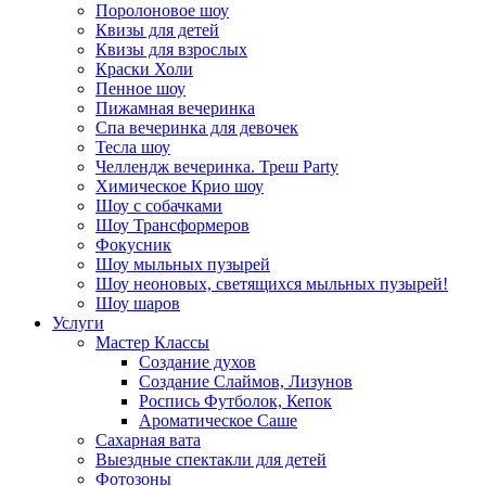
Поролоновое шоу
Квизы для детей
Квизы для взрослых
Краски Холи
Пенное шоу
Пижамная вечеринка
Спа вечеринка для девочек
Тесла шоу
Челлендж вечеринка. Треш Party
Химическое Крио шоу
Шоу с собачками
Шоу Трансформеров
Фокусник
Шоу мыльных пузырей
Шоу неоновых, светящихся мыльных пузырей!
Шоу шаров
Услуги
Мастер Классы
Создание духов
Создание Слаймов, Лизунов
Роспись Футболок, Кепок
Ароматическое Саше
Сахарная вата
Выездные спектакли для детей
Фотозоны