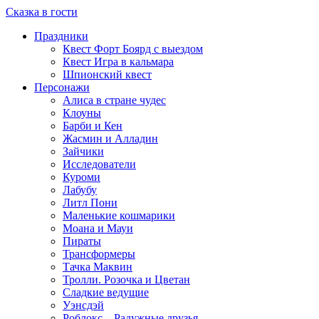
Сказка в гости
Праздники
Квест Форт Боярд с выездом
Квест Игра в кальмара
Шпионский квест
Персонажи
Алиса в стране чудес
Клоуны
Барби и Кен
Жасмин и Алладин
Зайчики
Исследователи
Куроми
Лабубу
Литл Пони
Маленькие кошмарики
Моана и Мауи
Пираты
Трансформеры
Тачка Маквин
Тролли. Розочка и Цветан
Сладкие ведущие
Уэнсдэй
Роблокс – Радужные друзья