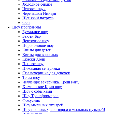
Холодное сердце
Человек паук
Черепашки Ниндзя
Щенячий патруль
Феи
Шоу программы
Бумажное шоу
Бьюти Бар
Ленточное шоу
Поролоновое шоу
Квизы для детей
Квизы для взрослых
Краски Холи
Пенное шоу
Пижамная вечеринка
Спа вечеринка для девочек
Тесла шоу
Челлендж вечеринка. Треш Party
Химическое Крио шоу
Шоу с собачками
Шоу Трансформеров
Фокусник
Шоу мыльных пузырей
Шоу неоновых, светящихся мыльных пузырей!