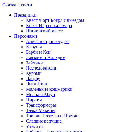
Сказка в гости
Праздники
Квест Форт Боярд с выездом
Квест Игра в кальмара
Шпионский квест
Персонажи
Алиса в стране чудес
Клоуны
Барби и Кен
Жасмин и Алладин
Зайчики
Исследователи
Куроми
Лабубу
Литл Пони
Маленькие кошмарики
Моана и Мауи
Пираты
Трансформеры
Тачка Маквин
Тролли. Розочка и Цветан
Сладкие ведущие
Уэнсдэй
Роблокс – Радужные друзья