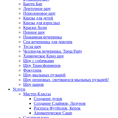
Бьюти Бар
Ленточное шоу
Поролоновое шоу
Квизы для детей
Квизы для взрослых
Краски Холи
Пенное шоу
Пижамная вечеринка
Спа вечеринка для девочек
Тесла шоу
Челлендж вечеринка. Треш Party
Химическое Крио шоу
Шоу с собачками
Шоу Трансформеров
Фокусник
Шоу мыльных пузырей
Шоу неоновых, светящихся мыльных пузырей!
Шоу шаров
Услуги
Мастер Классы
Создание духов
Создание Слаймов, Лизунов
Роспись Футболок, Кепок
Ароматическое Саше
Сахарная вата