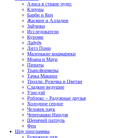
Алиса в стране чудес
Клоуны
Барби и Кен
Жасмин и Алладин
Зайчики
Исследователи
Куроми
Лабубу
Литл Пони
Маленькие кошмарики
Моана и Мауи
Пираты
Трансформеры
Тачка Маквин
Тролли. Розочка и Цветан
Сладкие ведущие
Уэнсдэй
Роблокс – Радужные друзья
Холодное сердце
Человек паук
Черепашки Ниндзя
Щенячий патруль
Феи
Шоу программы
Бумажное шоу