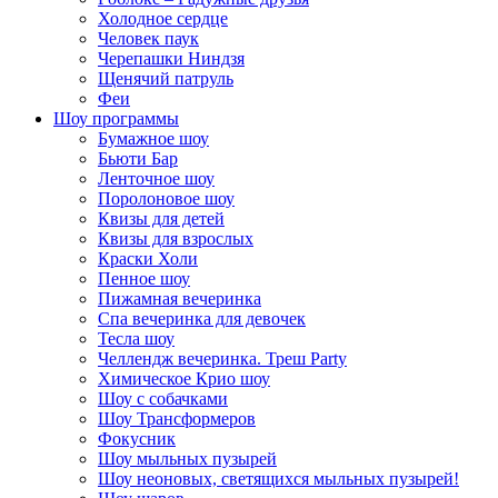
Холодное сердце
Человек паук
Черепашки Ниндзя
Щенячий патруль
Феи
Шоу программы
Бумажное шоу
Бьюти Бар
Ленточное шоу
Поролоновое шоу
Квизы для детей
Квизы для взрослых
Краски Холи
Пенное шоу
Пижамная вечеринка
Спа вечеринка для девочек
Тесла шоу
Челлендж вечеринка. Треш Party
Химическое Крио шоу
Шоу с собачками
Шоу Трансформеров
Фокусник
Шоу мыльных пузырей
Шоу неоновых, светящихся мыльных пузырей!