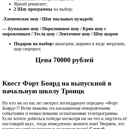
Яркий реквизит;
2 Шоу
программы
на выбор:
-Химическое шоу / Шоу мыльных пузырей;
— Бумажное шоу / Поролоновое шоу / Крио шоу с
мороженным / Тесла шоу / Ленточное шоу / Шоу шаров
Подарок на выбор:
аквагрим, шарики в виде зверушек,
шар сюрприз;
Цена 70000 рублей
Квест Форт Боярд на выпускной в
начальную школу Троицк
Ну кто же из нас не смотрел легендарную передачу «Форт
Боярд»?! Всем знакома эта насыщенная невероятными
событиями и немыслимыми испытаниями телепрограмма.
Если хотите добиться победы несмотря ни на что и ощутить её
настоящий вкус, тогда немедленно звоните нам! Уверяем, что
такого вы ещё не видели и не испытывали!
Самый