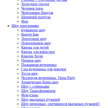
Холодное сердце
Человек паук
Черепашки Ниндзя
Щенячий патруль
Феи
Шоу программы
Бумажное шоу
Бьюти Бар
Ленточное шоу
Поролоновое шоу
Квизы для детей
Квизы для взрослых
Краски Холи
Пенное шоу
Пижамная вечеринка
Спа вечеринка для девочек
Тесла шоу
Челлендж вечеринка. Треш Party
Химическое Крио шоу
Шоу с собачками
Шоу Трансформеров
Фокусник
Шоу мыльных пузырей
Шоу неоновых, светящихся мыльных пузырей!