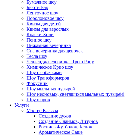
Бумажное шоу
Бьюти Бар
Ленточное шоу
Поролоновое шоу
Квизы для детей
Квизы для взрослых
Краски Холи
Пенное шоу
Пижамная вечеринка
Спа вечеринка для девочек
Тесла шоу
Челлендж вечеринка. Треш Party
Химическое Крио шоу
Шоу с собачками
Шоу Трансформеров
Фокусник
Шоу мыльных пузырей
Шоу неоновых, светящихся мыльных пузырей!
Шоу шаров
Услуги
Мастер Классы
Создание духов
Создание Слаймов, Лизунов
Роспись Футболок, Кепок
Ароматическое Саше