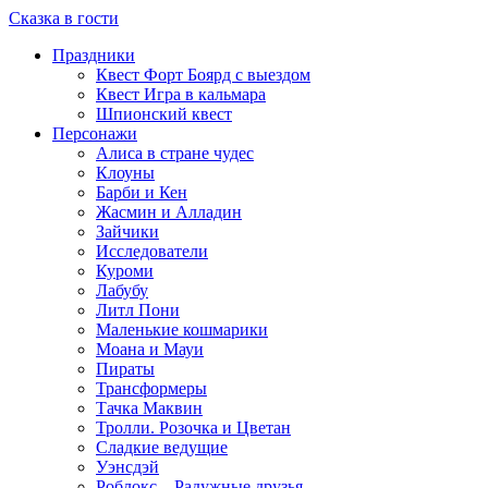
Сказка в гости
Праздники
Квест Форт Боярд с выездом
Квест Игра в кальмара
Шпионский квест
Персонажи
Алиса в стране чудес
Клоуны
Барби и Кен
Жасмин и Алладин
Зайчики
Исследователи
Куроми
Лабубу
Литл Пони
Маленькие кошмарики
Моана и Мауи
Пираты
Трансформеры
Тачка Маквин
Тролли. Розочка и Цветан
Сладкие ведущие
Уэнсдэй
Роблокс – Радужные друзья