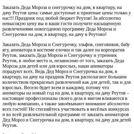
Заказать Деда Мороза и снегурочку на дом, в квартиру, на
дачу Реутов цена: самые доступные и приятные цены только у
нас!!! Праздник под любой бюджет Реутов! За абсолютно
невысокую цену вы и ваши гости получите насыщенную
развлечениями новогоднюю программу Деда Мороза и
Снегурочки на дом, в квартиру, на дачу в Реутово!
Заказать Деда Мороза и Снегурочку, эльфов, снеговиков, бабу
ягу, аниматора в костюме елочки и так далее на корпоратив
Реутов, заказать Деда Мороза и Снегурочку и утренник
Реутов, в любое место и, независимо от того, заказать Деда
Мороза для детей или для взрослых, наши аниматоры
порадуют всех. Ведь Дед Мороз и Снегурочка на дом, в
квартиру, на дачу на праздник Реутов располагают большим
количеством прекрасных развлечений как для детей, так и для
взрослых. Весело будет всем и каждому, потому что
аниматоры на новый год на дом, в квартиру, на дачу Реутов –
настоящие профессионалы своего дела и мигом вливаются в
любую компанию, а также завоёвывают внимание абсолютно
всех гостей! Не стесняйтесь участвовать в весёлых конкурсах
и во всей развлекательной программе от заказать аниматоров
Дед Мороз и Снегурочка на дом, в квартиру, на дачу для детей
Реутов.