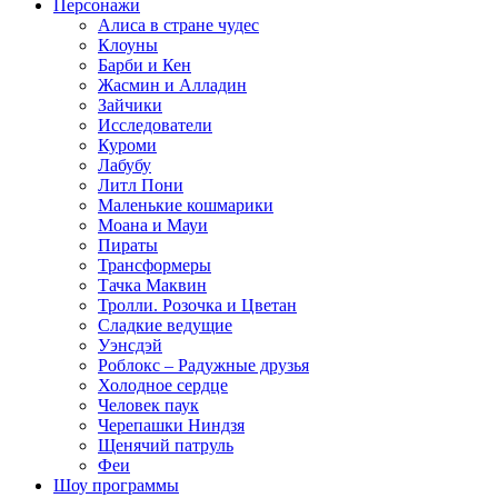
Персонажи
Алиса в стране чудес
Клоуны
Барби и Кен
Жасмин и Алладин
Зайчики
Исследователи
Куроми
Лабубу
Литл Пони
Маленькие кошмарики
Моана и Мауи
Пираты
Трансформеры
Тачка Маквин
Тролли. Розочка и Цветан
Сладкие ведущие
Уэнсдэй
Роблокс – Радужные друзья
Холодное сердце
Человек паук
Черепашки Ниндзя
Щенячий патруль
Феи
Шоу программы