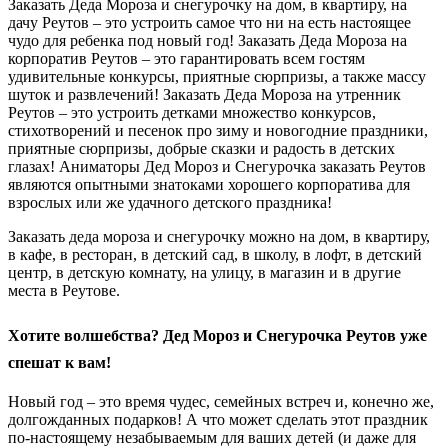
Заказать Деда Мороза и снегурочку на дом, в квартиру, на
дачу Реутов – это устроить самое что ни на есть настоящее
чудо для ребенка под новый год! Заказать Деда Мороза на
корпоратив Реутов – это гарантировать всем гостям
удивительные конкурсы, приятные сюрпризы, а также массу
шуток и развлечений! Заказать Деда Мороза на утренник
Реутов – это устроить детками множество конкурсов,
стихотворений и песенок про зиму и новогодние праздники,
приятные сюрпризы, добрые сказки и радость в детских
глазах! Аниматоры Дед Мороз и Снегурочка заказать Реутов
являются опытными знатоками хорошего корпоратива для
взрослых или же удачного детского праздника!
Заказать деда мороза и снегурочку можно на дом, в квартиру,
в кафе, в ресторан, в детский сад, в школу, в лофт, в детский
центр, в детскую комнату, на улицу, в магазин и в другие
места в Реутове.
Хотите волшебства? Дед Мороз и Снегурочка Реутов уже
спешат к вам!
Новый год – это время чудес, семейных встреч и, конечно же,
долгожданных подарков! А что может сделать этот праздник
по-настоящему незабываемым для ваших детей (и даже для