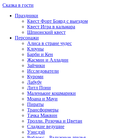
Сказка в гости
Праздники
Квест Форт Боярд с выездом
Квест Игра в кальмара
Шпионский квест
Персонажи
Алиса в стране чудес
Клоуны
Барби и Кен
Жасмин и Алладин
Зайчики
Исследователи
Куроми
Лабубу
Литл Пони
Маленькие кошмарики
Моана и Мауи
Пираты
Трансформеры
Тачка Маквин
Тролли. Розочка и Цветан
Сладкие ведущие
Уэнсдэй
Роблокс – Радужные друзья