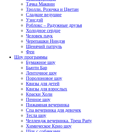
Тачка Маквин
Тролли. Розочка и Цветан
Сладкие ведущие
Уэнсдэй
Роблокс – Радужные друзья
Холодное сердце
Человек паук
Черепашки Ниндзя
Щенячий патруль
Феи
Шоу программы
Бумажное шоу
Бьюти Бар
Ленточное шоу
Поролоновое шоу
Квизы для детей
Квизы для взрослых
Краски Холи
Пенное шоу
Пижамная вечеринка
Спа вечеринка для девочек
Тесла шоу
Челлендж вечеринка. Треш Party
Химическое Крио шоу
Шоу с собачками