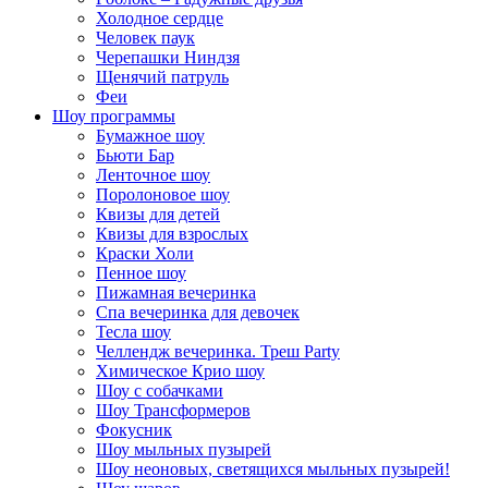
Холодное сердце
Человек паук
Черепашки Ниндзя
Щенячий патруль
Феи
Шоу программы
Бумажное шоу
Бьюти Бар
Ленточное шоу
Поролоновое шоу
Квизы для детей
Квизы для взрослых
Краски Холи
Пенное шоу
Пижамная вечеринка
Спа вечеринка для девочек
Тесла шоу
Челлендж вечеринка. Треш Party
Химическое Крио шоу
Шоу с собачками
Шоу Трансформеров
Фокусник
Шоу мыльных пузырей
Шоу неоновых, светящихся мыльных пузырей!