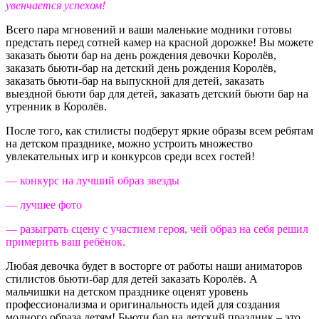
увенчается успехом!
Всего пара мгновений и ваши маленькие модники готовы
предстать перед сотней камер на красной дорожке! Вы можете
заказать бьюти бар на день рождения девочки Королёв,
заказать бьюти-бар на детский день рождения Королёв,
заказать бьюти-бар на выпускной для детей, заказать
выездной бьюти бар для детей, заказать детский бьюти бар на
утренник в Королёв.
После того, как стилисты подберут яркие образы всем ребятам
на детском празднике, можно устроить множество
увлекательных игр и конкурсов среди всех гостей!
— конкурс на лучший образ звезды
— лучшее фото
— разыграть сцену с участием героя, чей образ на себя решил
примерить ваш ребёнок.
Любая девочка будет в восторге от работы наши аниматоров
стилистов бьюти-бар для детей заказать Королёв. А
мальчишки на детском празднике оценят уровень
профессионализма и оригинальность идей для создания
модного образа детям! Бьюти бар на детский праздник – это