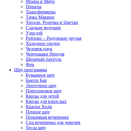
Моана и Мауи
Пираты
Трансформеры
Тачка Маквин
Тролли. Розочка и Цветан
Сладкие ведущие
Уэнсдэй
Роблокс – Радужные друзья
Холодное сердце
Человек паук
Черепашки Ниндзя
Щенячий патруль
Феи
Шоу программы
Бумажное шоу
Бьюти Бар
Ленточное шоу
Поролоновое шоу
Квизы для детей
Квизы для взрослых
Краски Холи
Пенное шоу
Пижамная вечеринка
Спа вечеринка для девочек
Тесла шоу