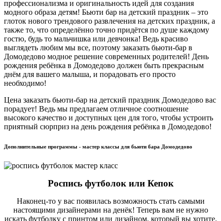
профессионализма и оригинальность идей для создания
модного образа детям! Бьюти бар на детский праздник – это
глоток нового трендового развлечения на детских праздник, а
также то, что определённо точно придётся по душе каждому
гостю, будь то мальчишка или девчонка! Ведь красиво
выглядеть любим мы все, поэтому заказать бьюти-бар в
Домодедово модное решение современных родителей! День
рождения ребёнка в Домодедово должен быть прекрасным
днём для вашего малыша, и порадовать его просто
необходимо!
Цена заказать бьюти-бар на детский праздник Домодедово вас
порадует! Ведь мы предлагаем отличное соотношение
высокого качество и доступных цен для того, чтобы устроить
приятный сюрприз на день рождения ребёнка в Домодедово!
Дополнительные программы - мастер классы для бьюти бара Домодедово
Роспись футболок или Кепок
Наконец-то у вас появилась возможность стать самыми
настоящими дизайнерами на денёк! Теперь вам не нужно
искать футболку с принтом или дизайном, который вы хотите,