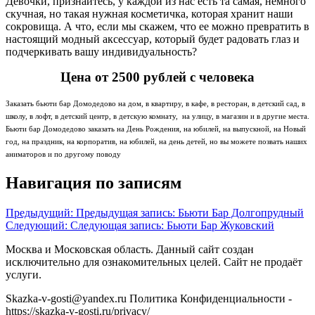
Девочки, признайтесь, у каждой из нас есть та самая, немного
скучная, но такая нужная косметичка, которая хранит наши
сокровища. А что, если мы скажем, что ее можно превратить в
настоящий модный аксессуар, который будет радовать глаз и
подчеркивать вашу индивидуальность?
Цена от 2500 рублей с человека
Заказать бьюти бар Домодедово на дом, в квартиру, в кафе, в ресторан, в детский сад, в
школу, в лофт, в детский центр, в детскую комнату, на улицу, в магазин и в другие места.
Бьюти бар Домодедово заказать на День Рождения, на юбилей, на выпускной, на Новый
год, на праздник, на корпоратив, на юбилей, на день детей, но вы можете позвать наших
аниматоров и по другому поводу
Навигация по записям
Предыдущий:
Предыдущая запись:
Бьюти Бар Долгопрудный
Следующий:
Следующая запись:
Бьюти Бар Жуковский
Москва и Московская область. Данный сайт создан
исключительно для ознакомительных целей. Сайт не продаёт
услуги.
Skazka-v-gosti@yandex.ru Политика Конфиденциальности -
https://skazka-v-gosti.ru/privacy/