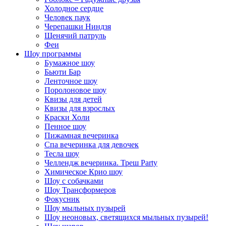
Холодное сердце
Человек паук
Черепашки Ниндзя
Щенячий патруль
Феи
Шоу программы
Бумажное шоу
Бьюти Бар
Ленточное шоу
Поролоновое шоу
Квизы для детей
Квизы для взрослых
Краски Холи
Пенное шоу
Пижамная вечеринка
Спа вечеринка для девочек
Тесла шоу
Челлендж вечеринка. Треш Party
Химическое Крио шоу
Шоу с собачками
Шоу Трансформеров
Фокусник
Шоу мыльных пузырей
Шоу неоновых, светящихся мыльных пузырей!