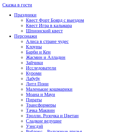
Сказка в гости
Праздники
Квест Форт Боярд с выездом
Квест Игра в кальмара
Шпионский квест
Персонажи
Алиса в стране чудес
Клоуны
Барби и Кен
Жасмин и Алладин
Зайчики
Исследователи
Куроми
Лабубу
Литл Пони
Маленькие кошмарики
Моана и Мауи
Пираты
Трансформеры
Тачка Маквин
Тролли. Розочка и Цветан
Сладкие ведущие
Уэнсдэй
Роблокс – Радужные друзья