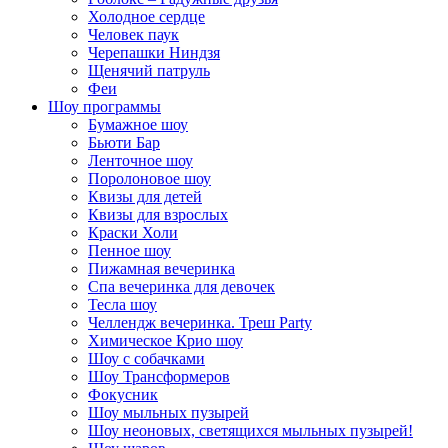
Холодное сердце
Человек паук
Черепашки Ниндзя
Щенячий патруль
Феи
Шоу программы
Бумажное шоу
Бьюти Бар
Ленточное шоу
Поролоновое шоу
Квизы для детей
Квизы для взрослых
Краски Холи
Пенное шоу
Пижамная вечеринка
Спа вечеринка для девочек
Тесла шоу
Челлендж вечеринка. Треш Party
Химическое Крио шоу
Шоу с собачками
Шоу Трансформеров
Фокусник
Шоу мыльных пузырей
Шоу неоновых, светящихся мыльных пузырей!