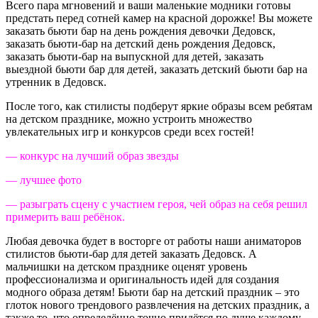
Всего пара мгновений и ваши маленькие модники готовы
предстать перед сотней камер на красной дорожке! Вы можете
заказать бьюти бар на день рождения девочки Дедовск,
заказать бьюти-бар на детский день рождения Дедовск,
заказать бьюти-бар на выпускной для детей, заказать
выездной бьюти бар для детей, заказать детский бьюти бар на
утренник в Дедовск.
После того, как стилисты подберут яркие образы всем ребятам
на детском празднике, можно устроить множество
увлекательных игр и конкурсов среди всех гостей!
— конкурс на лучший образ звезды
— лучшее фото
— разыграть сцену с участием героя, чей образ на себя решил
примерить ваш ребёнок.
Любая девочка будет в восторге от работы наши аниматоров
стилистов бьюти-бар для детей заказать Дедовск. А
мальчишки на детском празднике оценят уровень
профессионализма и оригинальность идей для создания
модного образа детям! Бьюти бар на детский праздник – это
глоток нового трендового развлечения на детских праздник, а
также то, что определённо точно придётся по душе каждому