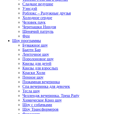
Сладкие ведущие
Уэнсдэй
Роблокс – Радужные друзья
Холодное сердце
Человек паук
Черепашки Ниндзя
Щенячий патруль
Феи
Шоу программы
Бумажное шоу
Бьюти Бар
Ленточное шоу
Поролоновое шоу
Квизы для детей
Квизы для взрослых
Краски Холи
Пенное шоу
Пижамная вечеринка
Спа вечеринка для девочек
Тесла шоу
Челлендж вечеринка. Треш Party
Химическое Крио шоу
Шоу с собачками
Шоу Трансформеров
Фокусник