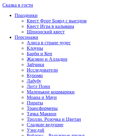
Сказка в гости
Праздники
Квест Форт Боярд с выездом
Квест Игра в кальмара
Шпионский квест
Персонажи
Алиса в стране чудес
Клоуны
Барби и Кен
Жасмин и Алладин
Зайчики
Исследователи
Куроми
Лабубу
Литл Пони
Маленькие кошмарики
Моана и Мауи
Пираты
Трансформеры
Тачка Маквин
Тролли. Розочка и Цветан
Сладкие ведущие
Уэнсдэй
Роблокс – Радужные друзья