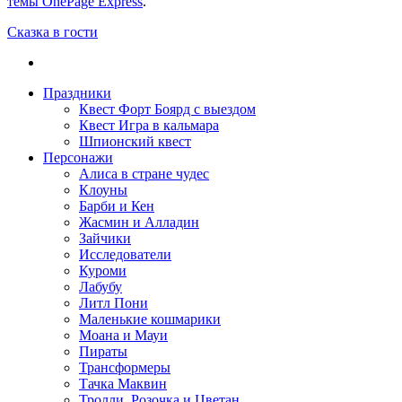
темы OnePage Express
.
Сказка в гости
Праздники
Квест Форт Боярд с выездом
Квест Игра в кальмара
Шпионский квест
Персонажи
Алиса в стране чудес
Клоуны
Барби и Кен
Жасмин и Алладин
Зайчики
Исследователи
Куроми
Лабубу
Литл Пони
Маленькие кошмарики
Моана и Мауи
Пираты
Трансформеры
Тачка Маквин
Тролли. Розочка и Цветан