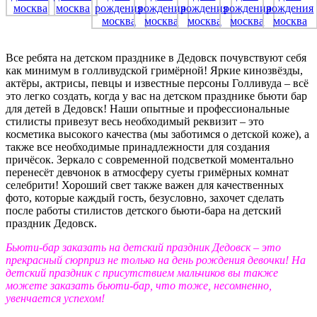
Все ребята на детском празднике в Дедовск почувствуют себя
как минимум в голливудской гримёрной! Яркие кинозвёзды,
актёры, актрисы, певцы и известные персоны Голливуда – всё
это легко создать, когда у вас на детском празднике бьюти бар
для детей в Дедовск! Наши опытные и профессиональные
стилисты привезут весь необходимый реквизит – это
косметика высокого качества (мы заботимся о детской коже), а
также все необходимые принадлежности для создания
причёсок. Зеркало с современной подсветкой моментально
перенесёт девчонок в атмосферу суеты гримёрных комнат
селебрити! Хороший свет также важен для качественных
фото, которые каждый гость, безусловно, захочет сделать
после работы стилистов детского бьюти-бара на детский
праздник Дедовск.
Бьюти-бар заказать на детский праздник Дедовск – это
прекрасный сюрприз не только на день рождения девочки! На
детский праздник с присутствием мальчиков вы также
можете заказать бьюти-бар, что тоже, несомненно,
увенчается успехом!