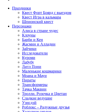
Праздники
Квест Форт Боярд с выездом
Квест Игра в кальмара
Шпионский квест
Персонажи
Алиса в стране чудес
Клоуны
Барби и Кен
Жасмин и Алладин
Зайчики
Исследователи
Куроми
Лабубу
Литл Пони
Маленькие кошмарики
Моана и Мауи
Пираты
Трансформеры
Тачка Маквин
Тролли. Розочка и Цветан
Сладкие ведущие
Уэнсдэй
Роблокс – Радужные друзья
Холодное сердце