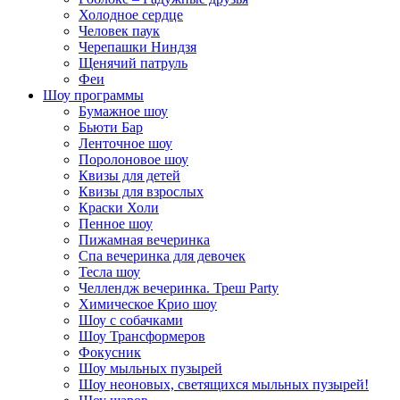
Холодное сердце
Человек паук
Черепашки Ниндзя
Щенячий патруль
Феи
Шоу программы
Бумажное шоу
Бьюти Бар
Ленточное шоу
Поролоновое шоу
Квизы для детей
Квизы для взрослых
Краски Холи
Пенное шоу
Пижамная вечеринка
Спа вечеринка для девочек
Тесла шоу
Челлендж вечеринка. Треш Party
Химическое Крио шоу
Шоу с собачками
Шоу Трансформеров
Фокусник
Шоу мыльных пузырей
Шоу неоновых, светящихся мыльных пузырей!