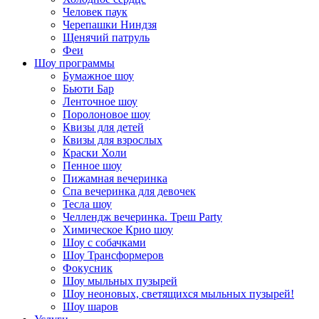
Человек паук
Черепашки Ниндзя
Щенячий патруль
Феи
Шоу программы
Бумажное шоу
Бьюти Бар
Ленточное шоу
Поролоновое шоу
Квизы для детей
Квизы для взрослых
Краски Холи
Пенное шоу
Пижамная вечеринка
Спа вечеринка для девочек
Тесла шоу
Челлендж вечеринка. Треш Party
Химическое Крио шоу
Шоу с собачками
Шоу Трансформеров
Фокусник
Шоу мыльных пузырей
Шоу неоновых, светящихся мыльных пузырей!
Шоу шаров