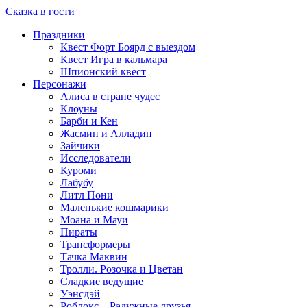
Сказка в гости
Праздники
Квест Форт Боярд с выездом
Квест Игра в кальмара
Шпионский квест
Персонажи
Алиса в стране чудес
Клоуны
Барби и Кен
Жасмин и Алладин
Зайчики
Исследователи
Куроми
Лабубу
Литл Пони
Маленькие кошмарики
Моана и Мауи
Пираты
Трансформеры
Тачка Маквин
Тролли. Розочка и Цветан
Сладкие ведущие
Уэнсдэй
Роблокс – Радужные друзья