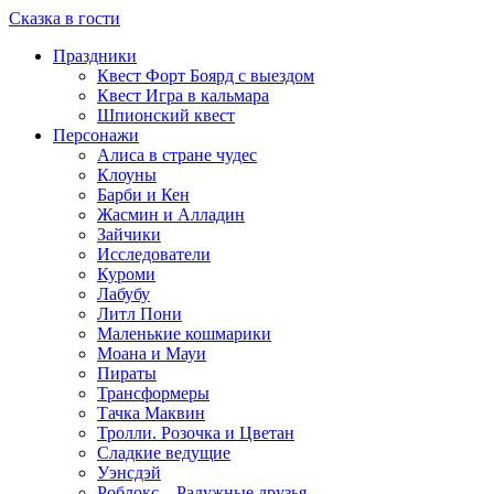
Сказка в гости
Праздники
Квест Форт Боярд с выездом
Квест Игра в кальмара
Шпионский квест
Персонажи
Алиса в стране чудес
Клоуны
Барби и Кен
Жасмин и Алладин
Зайчики
Исследователи
Куроми
Лабубу
Литл Пони
Маленькие кошмарики
Моана и Мауи
Пираты
Трансформеры
Тачка Маквин
Тролли. Розочка и Цветан
Сладкие ведущие
Уэнсдэй
Роблокс – Радужные друзья