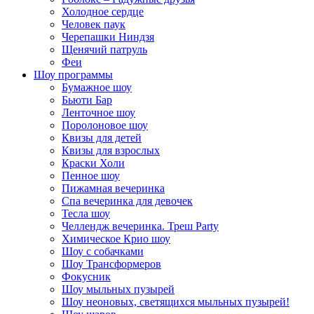
Холодное сердце
Человек паук
Черепашки Ниндзя
Щенячий патруль
Феи
Шоу программы
Бумажное шоу
Бьюти Бар
Ленточное шоу
Поролоновое шоу
Квизы для детей
Квизы для взрослых
Краски Холи
Пенное шоу
Пижамная вечеринка
Спа вечеринка для девочек
Тесла шоу
Челлендж вечеринка. Треш Party
Химическое Крио шоу
Шоу с собачками
Шоу Трансформеров
Фокусник
Шоу мыльных пузырей
Шоу неоновых, светящихся мыльных пузырей!